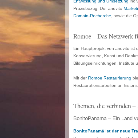
Entwicklung und Umsetzung
indi
Praxisbezug. Der anuvito
Marketi
Domain-Recherche
, sowie die O
Romoe – Das Netzwerk fü
Ein Hauptprojekt von anuvito ist
Konservierung, Kunst und Denkma
Bildungseinrichtungen, Institute 
Mit der
Romoe Restaurierung
bie
Restaurationsarbeiten an histori
Themen, die verbinden – 
BonitoPanama – Ein Land vol
BonitoPanamá ist der neue Tra