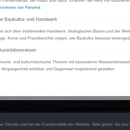
 Farbenvielfalt, der Kultur und Natur. Erfahren Sie mehr mit fasziniere
Provinzen von Panamá
.
ge Baukultur und Handwerk
t sich dem traditionellen Handwerk, ökologischen Bauen und der Wei
räge, Kurse und Praxisberichte zeigen, wie Baukultur bewusst weiterge
turerlebnisreisen
 kunst- und kulturhistorische Themen mit besonderen Reiseerlebnissen
Vergangenheit erlebbar und Gegenwart inspirierend gestalten.
ght by
anuvito
® art, projects and styles |
impressum
,
datenschutz
| portal powered by
SITE
er Dienste und bei der Funktionalität der Website. Bitte geben Sie uns
Romoe Network
|
BonitoPanama Travel Guide