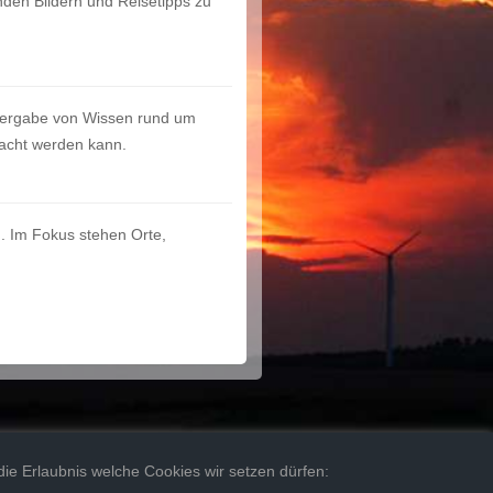
nden Bildern und Reisetipps zu
tergabe von Wissen rund um
dacht werden kann.
. Im Fokus stehen Orte,
FORUM
 die Erlaubnis welche Cookies wir setzen dürfen: