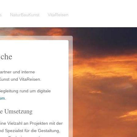
s
NaturBauKunst
VitaReisen
iche
artner und interne
unst und VitaReisen.
egleitung rund um digitale
com
.
lle Umsetzung
e Vielzahl an Projekten mit der
d Spezialist für die Gestaltung,