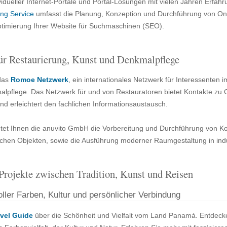
vidueller Internet-Portale und Portal-Lösungen mit vielen Jahren Erfah
ng Service
umfasst die Planung, Konzeption und Durchführung von O
ptimierung Ihrer Website für Suchmaschinen (SEO).
r Restaurierung, Kunst und Denkmalpflege
 das
Romoe Netzwerk
, ein internationales Netzwerk für Interessenten 
lpflege. Das Netzwerk für und von Restauratoren bietet Kontakte zu 
und erleichtert den fachlichen Informationsaustausch.
tet Ihnen die anuvito GmbH die Vorbereitung und Durchführung von K
schen Objekten, sowie die Ausführung moderner Raumgestaltung in indu
Projekte zwischen Tradition, Kunst und Reisen
ler Farben, Kultur und persönlicher Verbindung
vel Guide
über die Schönheit und Vielfalt vom Land Panamá. Entdeck