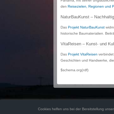
Panama, mit seiner unglaublichen
den
Reisezielen, Regionen und 
NaturBauKunst – Nachhalti
Das
Projekt NaturBauKunst
widme
historische Baumaterialien. Beit
VitaReisen – Kunst- und Kul
Das
Projekt VitaReisen
verbindet
Geschichten und Handwerke, die 
$schema.org(rdf)
copyri
Cookies helfen uns bei der Bereitstellung unser