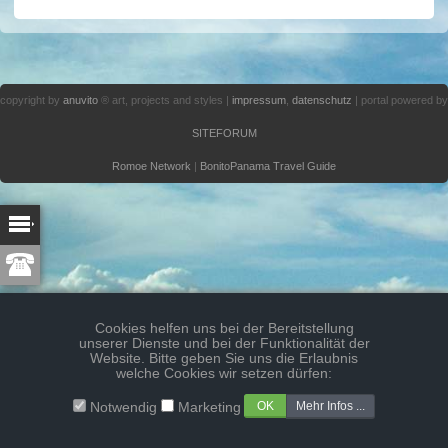
copyright by
anuvito
® art, projects and styles |
impressum
,
datenschutz
| portal powered by
SITEFORUM
Romoe Network
|
BonitoPanama Travel Guide
Cookies helfen uns bei der Bereitstellung
unserer Dienste und bei der Funktionalität der
Website. Bitte geben Sie uns die Erlaubnis
welche Cookies wir setzen dürfen:
Mehr Infos ...
Notwendig
Marketing
Cookie-Policy