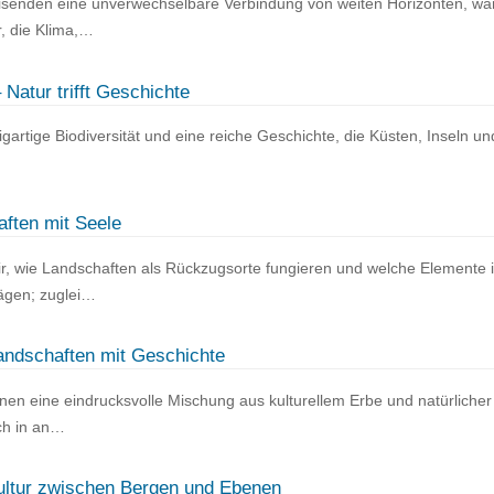
isenden eine unverwechselbare Verbindung von weiten Horizonten, w
r, die Klima,…
Natur trifft Geschichte
igartige Biodiversität und eine reiche Geschichte, die Küsten, Inseln un
ften mit Seele
ir, wie Landschaften als Rückzugsorte fungieren und welche Elemente
ägen; zuglei…
andschaften mit Geschichte
nen eine eindrucksvolle Mischung aus kulturellem Erbe und natürlicher
ich in an…
ultur zwischen Bergen und Ebenen