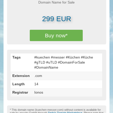
Domain Name for Sale
299 EUR
Buy now*
Tags
#kuechen #messer #Küchen #Küche
#gTLD #uTLD #DomainForSale
#DomainName
Extension
.com
Length
14
Registrar
Ionos
* This domain name (kuechen-messer.com) without content is available for
sale by anuvito GmbH through
Sedo's Domain Marketplace
. Please note that