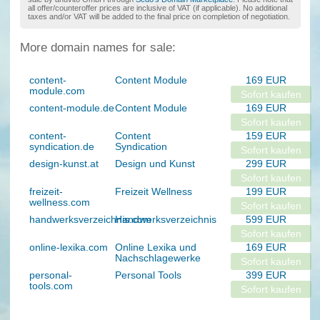
all offer/counteroffer prices are inclusive of VAT (if applicable). No additional
taxes and/or VAT will be added to the final price on completion of negotiation.
More domain names for sale:
content-
Content Module
169 EUR
module.com
Sofort kaufen
content-module.de
Content Module
169 EUR
Sofort kaufen
content-
Content
159 EUR
syndication.de
Syndication
Sofort kaufen
design-kunst.at
Design und Kunst
299 EUR
Sofort kaufen
freizeit-
Freizeit Wellness
199 EUR
wellness.com
Sofort kaufen
handwerksverzeichnis.com
Handwerksverzeichnis
599 EUR
Sofort kaufen
online-lexika.com
Online Lexika und
169 EUR
Nachschlagewerke
Sofort kaufen
personal-
Personal Tools
399 EUR
tools.com
Sofort kaufen